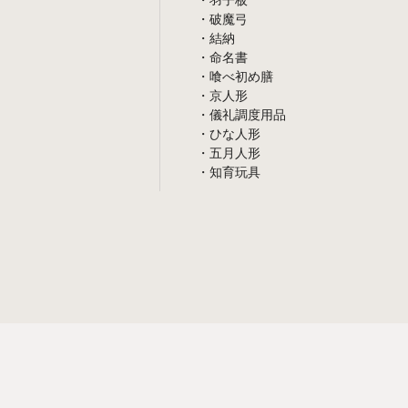
・羽子板
・破魔弓
・結納
・命名書
・喰べ初め膳
・京人形
・儀礼調度用品
・ひな人形
・五月人形
・知育玩具