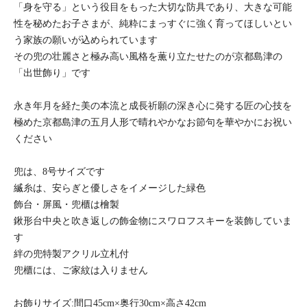
「身を守る」という役目をもった大切な防具であり、大きな可能
性を秘めたお子さまが、純粋にまっすぐに強く育ってほしいとい
う家族の願いが込められています
その兜の壮麗さと極み高い風格を薫り立たせたのが京都島津の
「出世飾り」です
永き年月を経た美の本流と成長祈願の深き心に発する匠の心技を
極めた京都島津の五月人形で晴れやかなお節句を華やかにお祝い
ください
兜は、8号サイズです
縅糸は、安らぎと優しさをイメージした緑色
飾台・屏風・兜櫃は檜製
鍬形台中央と吹き返しの飾金物にスワロフスキーを装飾していま
す
絆の兜特製アクリル立札付
兜櫃には、ご家紋は入りません
お飾りサイズ:間口45cm×奥行30cm×高さ42cm