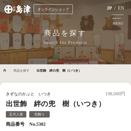
JP
/
EN
オンラインショップ
MENU
商品を探す
Search for Products
商品を探す
出世飾 絆の兜 樹（いつき）
198,000円
きずなのかぶと いつき
出世飾 絆の兜 樹（いつき）
五月人形
兜飾り
商品番号 No.5302