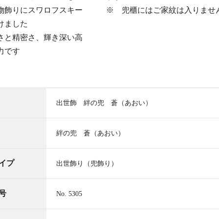
物飾りにスワロフスキー
※ 兜櫃にはご家紋は入りませ
けました
さと精密さ、輝き深い高
力です
出世飾 絆の兜 蒼（あおい）
絆の兜 蒼（あおい）
イプ
出世飾り（兜飾り）
号
No. 5305