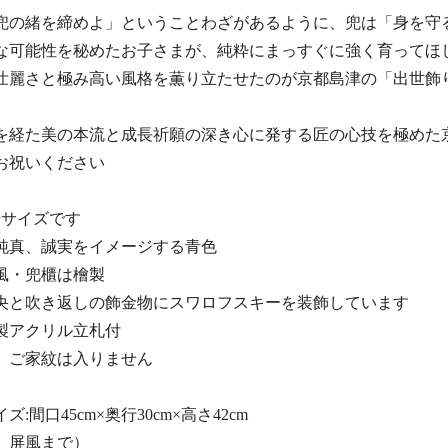
兜の緒を締めよ」ということわざがあるように、兜は「身を守
な可能性を秘めたお子さまが、純粋にまっすぐに強く育ってほ
壮麗さと極み高い風格を薫り立たせたのが京都島津の「出世飾
を経た美の本流と成長祈願の深き心に発する匠の心技を極めた
お祝いください
号サイズです
純真、誠実をイメージする青色
風・兜櫃は檜製
央と吹き返しの飾金物にスワロフスキーを装飾しています
製アクリル立札付
、ご家紋は入りません
:間口45cm×奥行30cm×高さ42cm
、屏風まで）