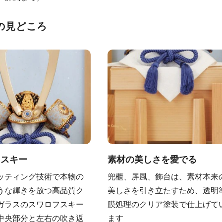
の見どころ
フスキー
素材の美しさを愛でる
ッティング技術で本物の
兜櫃、屏風、飾台は、素材本来
うな輝きを放つ高品質ク
美しさを引き立たすため、透明
ガラスのスワロフスキー
膜処理のクリア塗装で仕上げて
中央部分と左右の吹き返
ます