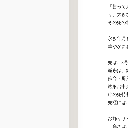
「勝って
り、大き
その兜の
永き年月
華やかに
兜は、8
縅糸は、
飾台・屏
鍬形台中
絆の兜特
兜櫃には
お飾りサイズ
（高さは