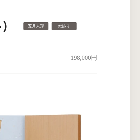
い）
五月人形
兜飾り
198,000円