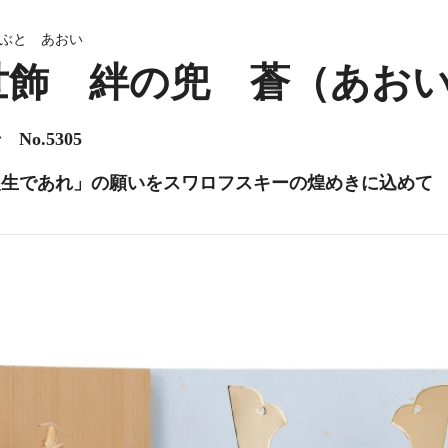
ぶと あおい
世飾 絆の兜 蒼（あお
No.5305
人生であれ」の願いをスワロフスキーの煌めきに込めて