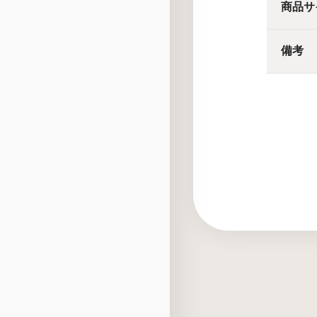
商品サ
備考