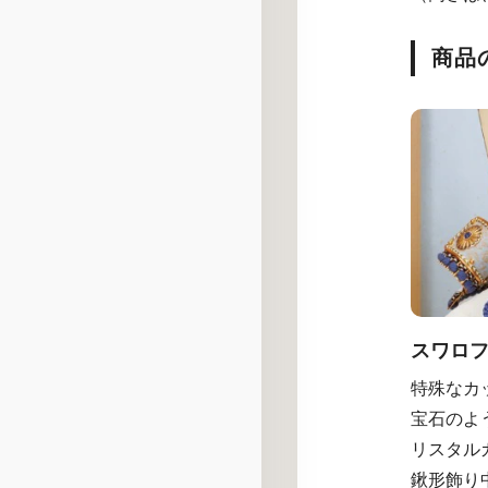
商品
スワロ
特殊なカ
宝石のよ
リスタル
鍬形飾り