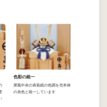
色彩の統一
の
屏風中央の表装紙の色調を兜本体
塗
の糸色と統一しています
い