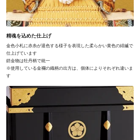
精魂を込めた仕上げ
金色小札に赤糸が退色する様子を表現した柔らかい黄色の緋縅で
仕上げています
錺金物は牡丹柄で統一
※使用している金襴の織柄の出方は、個体によりそれぞれ違いま
す