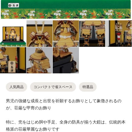
人気商品
コンパクトで省スペース
特選品
男児の強健な成長と出世を祈願するお飾りとして象徴されるの
が、荘厳な甲冑のお飾り
特に、兜をはじめ胴や手足、全身の防具が揃う大鎧は、伝統的本
格派の荘厳華麗なお飾りです