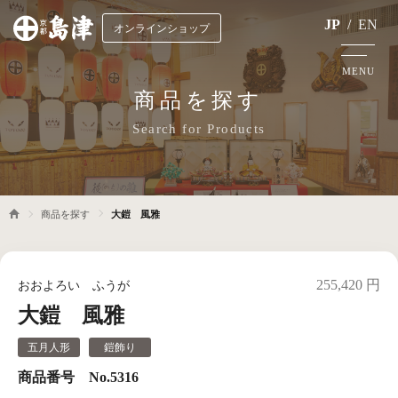
JP
/
EN
オンラインショップ
MENU
商品を探す
Search for Products
商品を探す
大鎧 風雅
255,420 円
おおよろい ふうが
大鎧 風雅
五月人形
鎧飾り
商品番号 No.5316