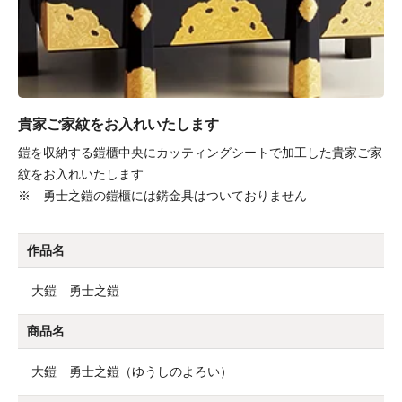
貴家ご家紋をお入れいたします
鎧を収納する鎧櫃中央にカッティングシートで加工した貴家ご家
紋をお入れいたします
※ 勇士之鎧の鎧櫃には錺金具はついておりません
作品名
大鎧 勇士之鎧
商品名
大鎧 勇士之鎧（ゆうしのよろい）