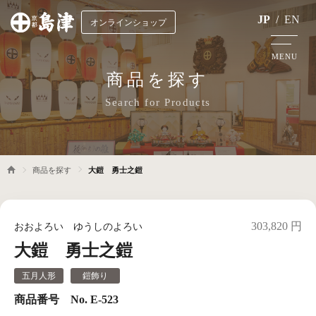
JP
/
EN
オンラインショップ
MENU
商品を探す
Search for Products
商品を探す
大鎧 勇士之鎧
303,820 円
おおよろい ゆうしのよろい
大鎧 勇士之鎧
五月人形
鎧飾り
商品番号 No. E-523