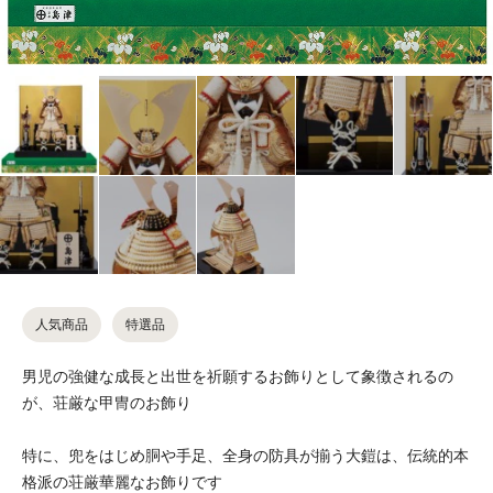
人気商品
特選品
男児の強健な成長と出世を祈願するお飾りとして象徴されるの
が、荘厳な甲冑のお飾り
特に、兜をはじめ胴や手足、全身の防具が揃う大鎧は、伝統的本
格派の荘厳華麗なお飾りです