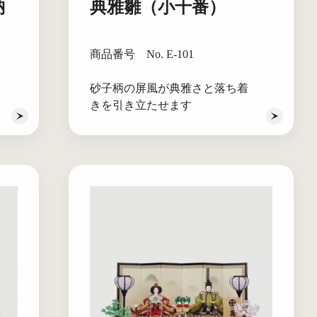
納
典雅雛（小十番）
商品番号 No. E-101
砂子柄の屏風が典雅さと落ち着
きを引き立たせます