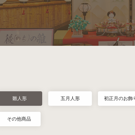
雛人形
五月人形
初正月のお飾
その他商品