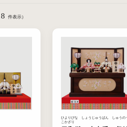
18
件表示）
ひよりびな しょうじゅうばん しゅうの
こかざり