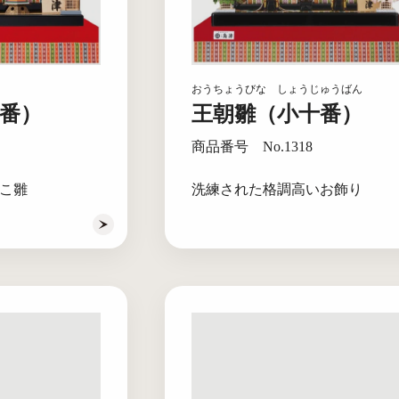
おうちょうびな しょうじゅうばん
番）
王朝雛（小十番）
商品番号 No.1318
こ雛
洗練された格調高いお飾り