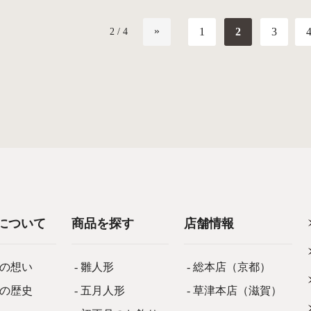
1
2
3
2 / 4
«
について
商品を探す
店舗情報
津の想い
- 雛人形
- 総本店（京都）
津の歴史
- 五月人形
- 草津本店（滋賀）