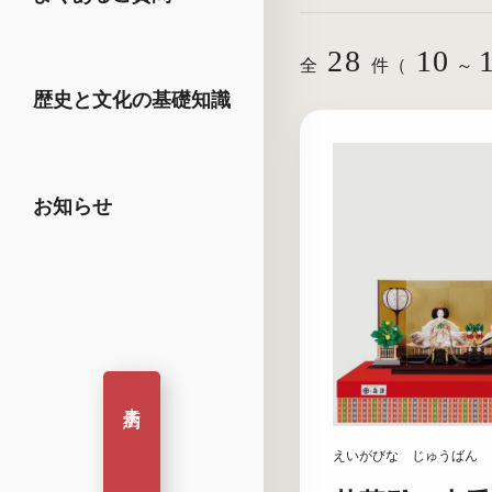
28
10
全
件（
～
歴史と文化の基礎知識
お知らせ
来店予約
えいがびな じゅうばん