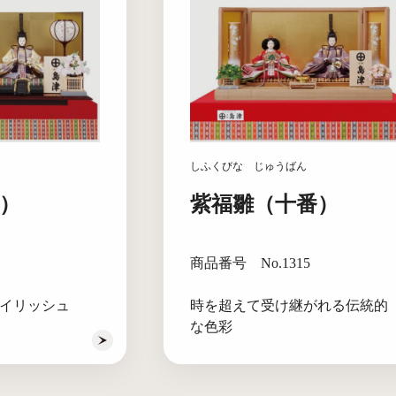
しふくびな じゅうばん
）
紫福雛（十番）
商品番号 No.1315
イリッシュ
時を超えて受け継がれる伝統的
な色彩