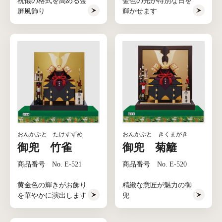
祝儀の格式を高める金
金色の光が特別な日を
屏風飾り
輝かせます
おんかぶと たけすずめ
おんかぶと きくまがき
御兜 竹雀
御兜 菊籬
商品番号 No. E-521
商品番号 No. E-520
黄金色の輝きがお飾り
精緻な意匠が魅力の御
を華やかに演出します
兜