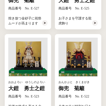
御兜 菊籬
大鎧 勇士之鎧
商品番号 No. E-527
商品番号 No. E-525
煌き放つ金砂子に祝祭
お子さまを守護する龍
ムードが高まります
虎飾り
おおよろい ゆうしのよろい
おんかぶと きくまがき
大鎧 勇士之鎧
御兜 菊籬
商品番号 No. E-523
商品番号 No. E-522