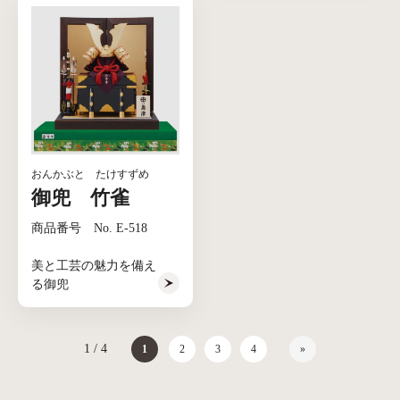
おんかぶと たけすずめ
御兜 竹雀
商品番号 No. E-518
美と工芸の魅力を備え
る御兜
1 / 4
1
2
3
4
»