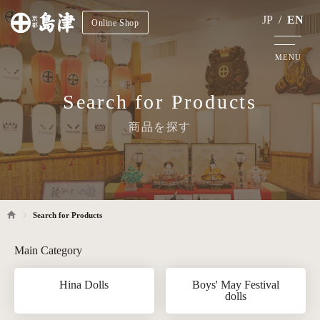
JP
/
EN
Online Shop
MENU
Search for Products
商品を探す
Search for Products
Main Category
Hina Dolls
Boys' May Festival
dolls