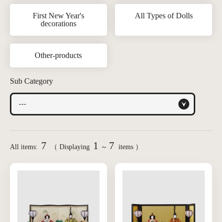
First New Year's
All Types of Dolls
decorations
Other-products
Sub Category
7
1
7
All items:
（ Displaying
～
items ）