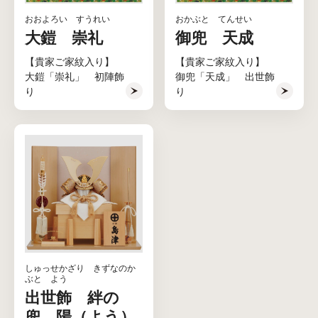
おおよろい すうれい
おかぶと てんせい
大鎧 崇礼
御兜 天成
【貴家ご家紋入り】
【貴家ご家紋入り】
大鎧「崇礼」 初陣飾
御兜「天成」 出世飾
り
り
しゅっせかざり きずなのか
ぶと よう
出世飾 絆の
兜 陽（よう）