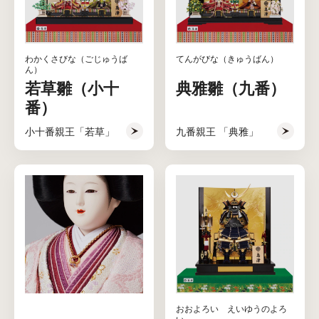
わかくさびな（ごじゅうば
てんがびな（きゅうばん）
ん）
若草雛（小十
典雅雛（九番）
番）
小十番親王「若草」
九番親王 「典雅」
おおよろい えいゆうのよろ