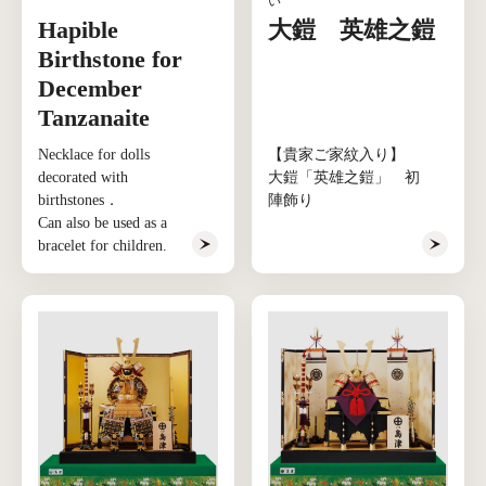
い
Hapible
大鎧 英雄之鎧
Birthstone for
December
Tanzanaite
Necklace for dolls
【貴家ご家紋入り】
decorated with
大鎧「英雄之鎧」 初
birthstones．
陣飾り
Can also be used as a
bracelet for children.