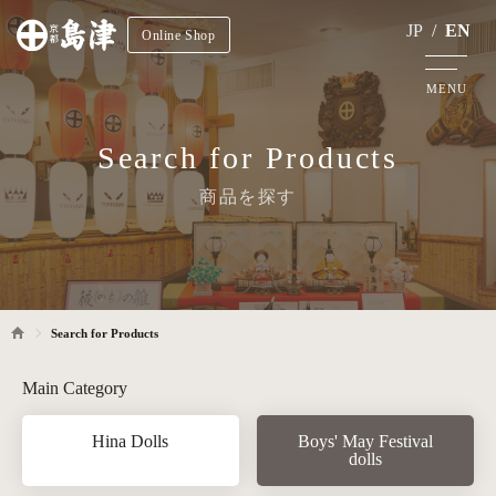
JP
/
EN
Online Shop
MENU
Search for Products
商品を探す
Search for Products
Main Category
Hina Dolls
Boys' May Festival
dolls