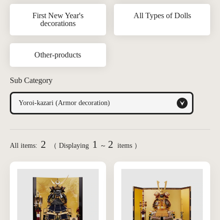
First New Year's
All Types of Dolls
decorations
Other-products
Sub Category
2
1
2
All items:
（ Displaying
～
items ）